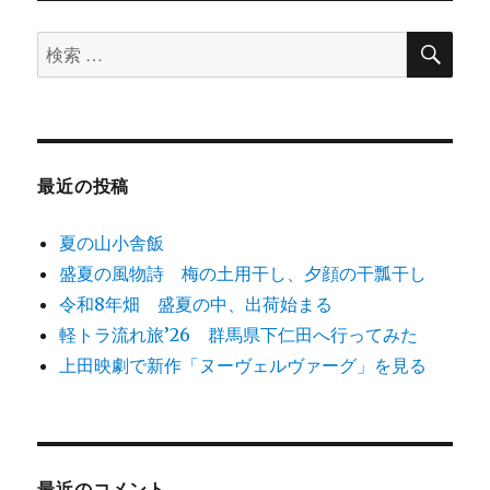
ン
検
検
索
索
対
象:
最近の投稿
夏の山小舎飯
盛夏の風物詩 梅の土用干し、夕顔の干瓢干し
令和8年畑 盛夏の中、出荷始まる
軽トラ流れ旅’26 群馬県下仁田へ行ってみた
上田映劇で新作「ヌーヴェルヴァーグ」を見る
最近のコメント