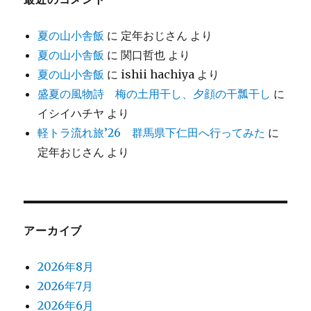
夏の山小舎飯
に
定年おじさん
より
夏の山小舎飯
に
関口哲也
より
夏の山小舎飯
に
ishii hachiya
より
盛夏の風物詩 梅の土用干し、夕顔の干瓢干し
に
イシイハチヤ
より
軽トラ流れ旅’26 群馬県下仁田へ行ってみた
に
定年おじさん
より
アーカイブ
2026年8月
2026年7月
2026年6月