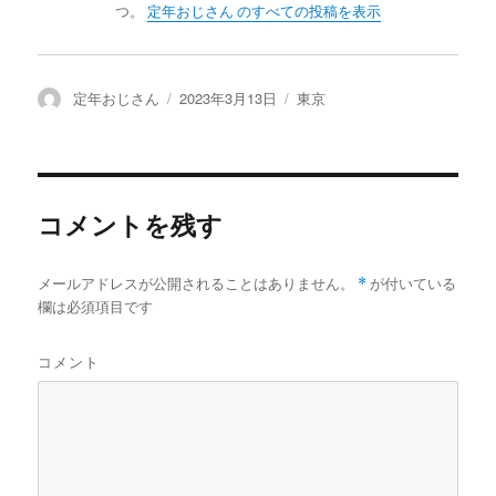
つ。
定年おじさん のすべての投稿を表示
投
定年おじさん
投
2023年3月13日
カ
東京
稿
稿
テ
者
日:
ゴ
リ
ー
コメントを残す
メールアドレスが公開されることはありません。
*
が付いている
欄は必須項目です
コメント