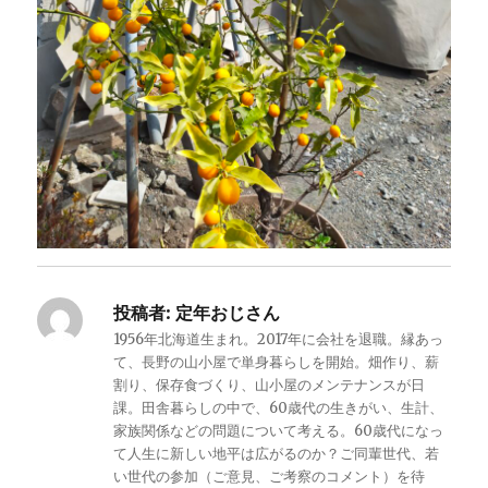
投稿者:
定年おじさん
1956年北海道生まれ。2017年に会社を退職。縁あっ
て、長野の山小屋で単身暮らしを開始。畑作り、薪
割り、保存食づくり、山小屋のメンテナンスが日
課。田舎暮らしの中で、60歳代の生きがい、生計、
家族関係などの問題について考える。60歳代になっ
て人生に新しい地平は広がるのか？ご同輩世代、若
い世代の参加（ご意見、ご考察のコメント）を待