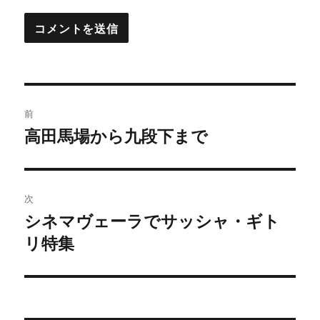
投
前
稿
高田馬場から九段下まで
過
去
ナ
の
ビ
投
次
稿:
ゲ
シネマヴェーラでサッシャ・ギト
次
リ特集
の
ー
投
シ
稿:
ョ