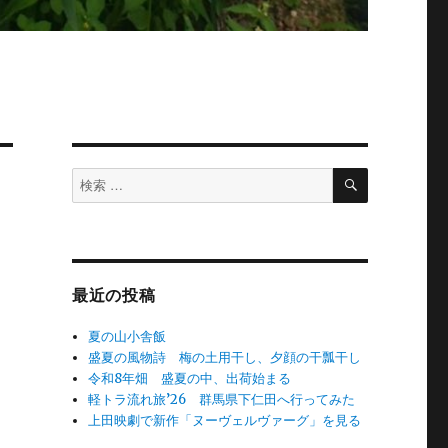
検
検
索
索
対
象:
最近の投稿
夏の山小舎飯
盛夏の風物詩 梅の土用干し、夕顔の干瓢干し
令和8年畑 盛夏の中、出荷始まる
軽トラ流れ旅’26 群馬県下仁田へ行ってみた
上田映劇で新作「ヌーヴェルヴァーグ」を見る