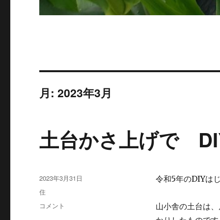
月:
2023年3月
土台かさ上げで DI
投
2023年3月31日
令和5年のDIY
稿
カ
住
日:
テ
土
コメント
山小舎の土台は、
ゴ
台