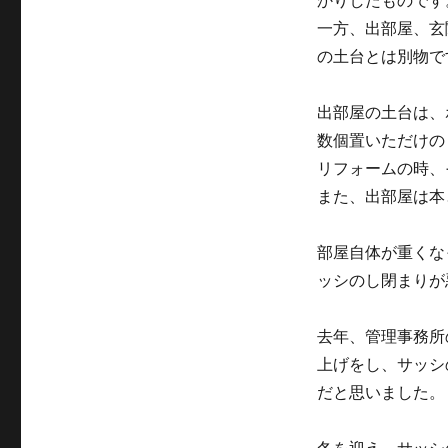
かりしたものです
リ
か
ー
一方、出部屋、玄
さ
上
の土台とは別物で
げ
で
出部屋の土台は、
DIY！
に
数個置いただけの
リフォームの時、
また、出部屋は本
部屋自体が重くな
ッシのし閉まりが
去年、管理事務所
上げをし、サッシ
だと思いました。