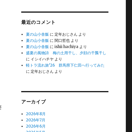
最近のコメント
夏の山小舎飯
に
定年おじさん
より
夏の山小舎飯
に
関口哲也
より
夏の山小舎飯
に
ishii hachiya
より
盛夏の風物詩 梅の土用干し、夕顔の干瓢干し
に
イシイハチヤ
より
軽トラ流れ旅’26 群馬県下仁田へ行ってみた
に
定年おじさん
より
アーカイブ
要
2026年8月
2026年7月
2026年6月