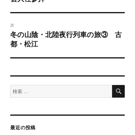
の
ビ
投
稿:
ゲ
次
冬の山陰・北陸夜行列車の旅③ 古
次
ー
都・松江
の
シ
投
稿:
ョ
ン
検
検
索
索
対
象:
最近の投稿