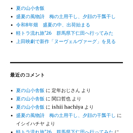
夏の山小舎飯
盛夏の風物詩 梅の土用干し、夕顔の干瓢干し
令和8年畑 盛夏の中、出荷始まる
軽トラ流れ旅’26 群馬県下仁田へ行ってみた
上田映劇で新作「ヌーヴェルヴァーグ」を見る
最近のコメント
夏の山小舎飯
に
定年おじさん
より
夏の山小舎飯
に
関口哲也
より
夏の山小舎飯
に
ishii hachiya
より
盛夏の風物詩 梅の土用干し、夕顔の干瓢干し
に
イシイハチヤ
より
軽トラ流れ旅’26 群馬県下仁田へ行ってみた
に