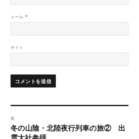
メール
*
サイト
投
前
稿
冬の山陰・北陸夜行列車の旅② 出
過
雲大社参拝
去
ナ