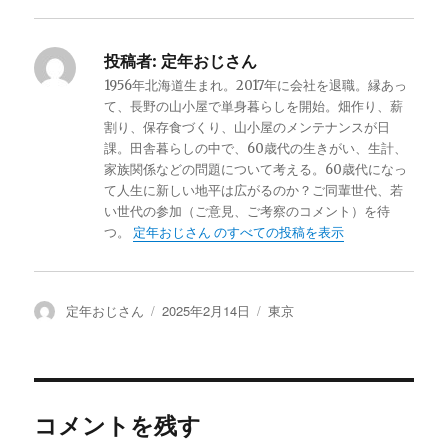
投稿者:
定年おじさん
1956年北海道生まれ。2017年に会社を退職。縁あっ
て、長野の山小屋で単身暮らしを開始。畑作り、薪
割り、保存食づくり、山小屋のメンテナンスが日
課。田舎暮らしの中で、60歳代の生きがい、生計、
家族関係などの問題について考える。60歳代になっ
て人生に新しい地平は広がるのか？ご同輩世代、若
い世代の参加（ご意見、ご考察のコメント）を待
つ。
定年おじさん のすべての投稿を表示
投
定年おじさん
投
2025年2月14日
カ
東京
稿
稿
テ
者
日:
ゴ
リ
ー
コメントを残す