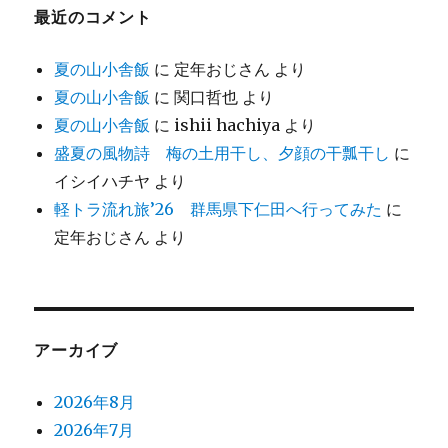
最近のコメント
夏の山小舎飯
に
定年おじさん
より
夏の山小舎飯
に
関口哲也
より
夏の山小舎飯
に
ishii hachiya
より
盛夏の風物詩 梅の土用干し、夕顔の干瓢干し
に
イシイハチヤ
より
軽トラ流れ旅’26 群馬県下仁田へ行ってみた
に
定年おじさん
より
アーカイブ
2026年8月
2026年7月