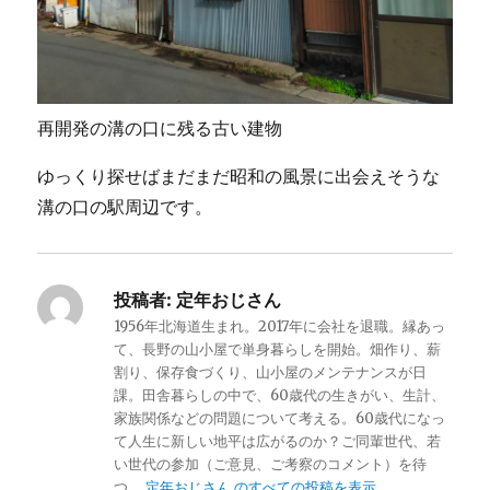
再開発の溝の口に残る古い建物
ゆっくり探せばまだまだ昭和の風景に出会えそうな
溝の口の駅周辺です。
投稿者:
定年おじさん
1956年北海道生まれ。2017年に会社を退職。縁あっ
て、長野の山小屋で単身暮らしを開始。畑作り、薪
割り、保存食づくり、山小屋のメンテナンスが日
課。田舎暮らしの中で、60歳代の生きがい、生計、
家族関係などの問題について考える。60歳代になっ
て人生に新しい地平は広がるのか？ご同輩世代、若
い世代の参加（ご意見、ご考察のコメント）を待
つ。
定年おじさん のすべての投稿を表示