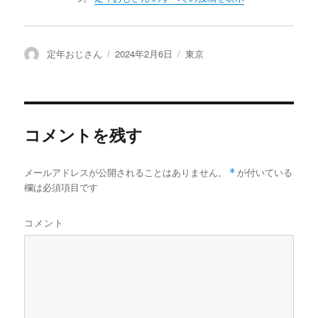
投
定年おじさん
投
2024年2月6日
カ
東京
稿
稿
テ
者
日:
ゴ
リ
ー
コメントを残す
メールアドレスが公開されることはありません。
*
が付いている
欄は必須項目です
コメント