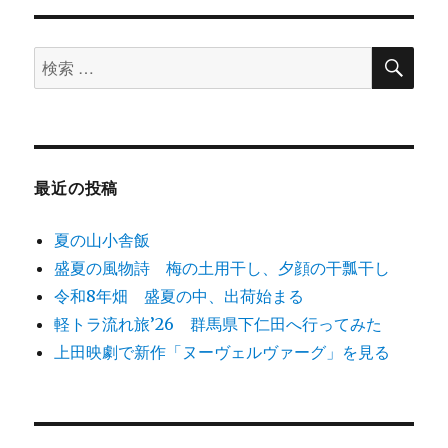
ン
検
検
索
索
対
象:
最近の投稿
夏の山小舎飯
盛夏の風物詩 梅の土用干し、夕顔の干瓢干し
令和8年畑 盛夏の中、出荷始まる
軽トラ流れ旅’26 群馬県下仁田へ行ってみた
上田映劇で新作「ヌーヴェルヴァーグ」を見る