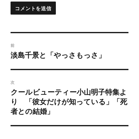
投
前
稿
淡島千景と「やっさもっさ」
過
去
ナ
の
ビ
投
次
稿:
ゲ
クールビューティー小山明子特集よ
次
り 「彼女だけが知っている」「死
の
ー
投
者との結婚」
シ
稿:
ョ