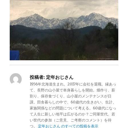
投稿者:
定年おじさん
1956年北海道生まれ。2017年に会社を退職。縁あっ
て、長野の山小屋で単身暮らしを開始。畑作り、薪
割り、保存食づくり、山小屋のメンテナンスが日
課。田舎暮らしの中で、60歳代の生きがい、生計、
家族関係などの問題について考える。60歳代になっ
て人生に新しい地平は広がるのか？ご同輩世代、若
い世代の参加（ご意見、ご考察のコメント）を待
つ。
定年おじさん のすべての投稿を表示