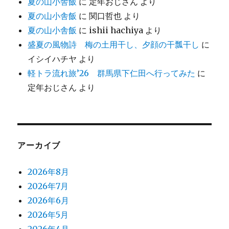
夏の山小舎飯
に
定年おじさん
より
夏の山小舎飯
に
関口哲也
より
夏の山小舎飯
に
ishii hachiya
より
盛夏の風物詩 梅の土用干し、夕顔の干瓢干し
に
イシイハチヤ
より
軽トラ流れ旅’26 群馬県下仁田へ行ってみた
に
定年おじさん
より
アーカイブ
2026年8月
2026年7月
2026年6月
2026年5月