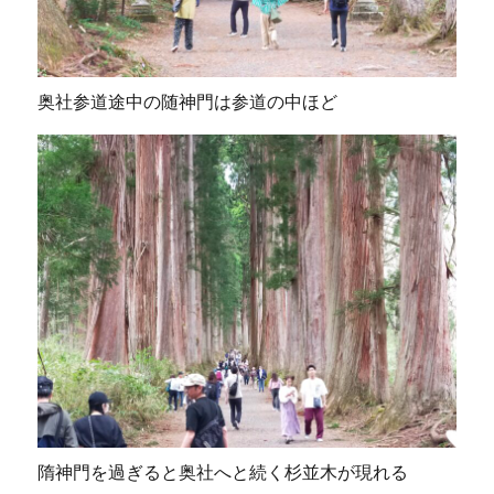
奥社参道途中の随神門は参道の中ほど
隋神門を過ぎると奥社へと続く杉並木が現れる