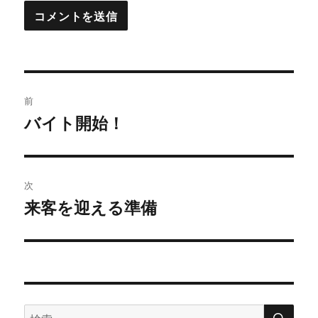
投
前
稿
バイト開始！
過
去
ナ
の
ビ
投
次
稿:
ゲ
来客を迎える準備
次
の
ー
投
シ
稿:
ョ
検
検