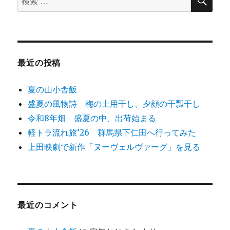
索
ン
索
対
象:
最近の投稿
夏の山小舎飯
盛夏の風物詩 梅の土用干し、夕顔の干瓢干し
令和8年畑 盛夏の中、出荷始まる
軽トラ流れ旅’26 群馬県下仁田へ行ってみた
上田映劇で新作「ヌーヴェルヴァーグ」を見る
最近のコメント