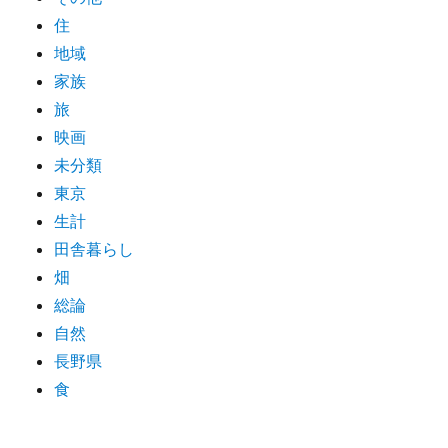
住
地域
家族
旅
映画
未分類
東京
生計
田舎暮らし
畑
総論
自然
長野県
食