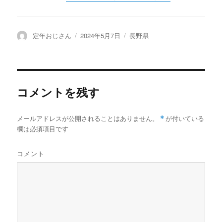
投
定年おじさん
投
2024年5月7日
カ
長野県
稿
稿
テ
者
日:
ゴ
リ
ー
コメントを残す
メールアドレスが公開されることはありません。
*
が付いている
欄は必須項目です
コメント