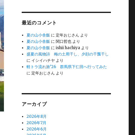
最近のコメント
夏の山小舎飯
に
定年おじさん
より
夏の山小舎飯
に
関口哲也
より
夏の山小舎飯
に
ishii hachiya
より
盛夏の風物詩 梅の土用干し、夕顔の干瓢干し
に
イシイハチヤ
より
軽トラ流れ旅’26 群馬県下仁田へ行ってみた
に
定年おじさん
より
アーカイブ
2026年8月
2026年7月
2026年6月