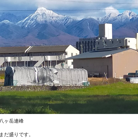
八ヶ岳連峰
まだ盛りです。