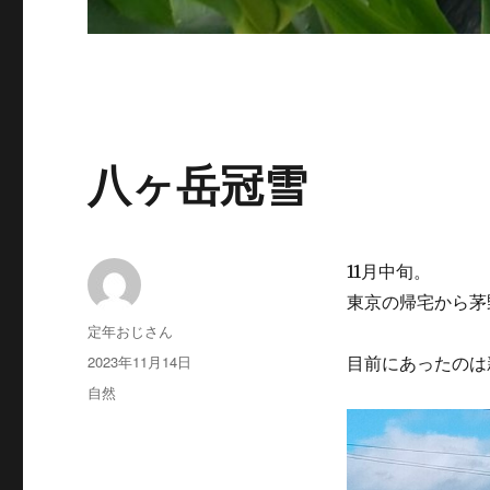
八ヶ岳冠雪
11月中旬。
東京の帰宅から茅
投
定年おじさん
稿
投
2023年11月14日
目前にあったのは
者
稿
カ
自然
日:
テ
ゴ
リ
ー