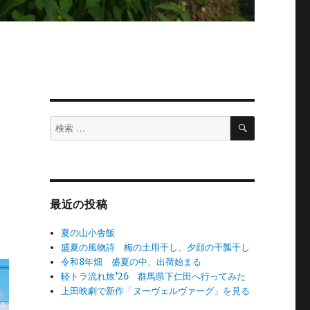
検
検
索
索
対
象:
最近の投稿
夏の山小舎飯
盛夏の風物詩 梅の土用干し、夕顔の干瓢干し
令和8年畑 盛夏の中、出荷始まる
軽トラ流れ旅’26 群馬県下仁田へ行ってみた
上田映劇で新作「ヌーヴェルヴァーグ」を見る