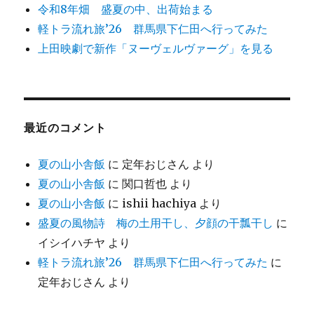
令和8年畑 盛夏の中、出荷始まる
軽トラ流れ旅’26 群馬県下仁田へ行ってみた
上田映劇で新作「ヌーヴェルヴァーグ」を見る
最近のコメント
夏の山小舎飯
に
定年おじさん
より
夏の山小舎飯
に
関口哲也
より
夏の山小舎飯
に
ishii hachiya
より
盛夏の風物詩 梅の土用干し、夕顔の干瓢干し
に
イシイハチヤ
より
軽トラ流れ旅’26 群馬県下仁田へ行ってみた
に
定年おじさん
より