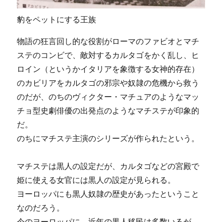
豹をペットにする王族
物語の狂言回し的な役割がローマのファビオとマチ
ステのコンビで、敵対するカルタゴをかく乱し、ヒ
ロイン（というかイタリアを象徴する女神的存在）
のカビリアをカルタゴの邪宗や奴隷の危機から救う
のだが、のちのヴィクター・マチュアのようなマッ
チョ型史劇俳優の出発点のようなマチステが印象的
だ。
のちにマチステ主演のシリーズが作られたという。
マチステは黒人の設定だが、カルタゴなどの宮殿で
姫に使える女官には黒人の設定が見られる。
ヨーロッパにも黒人奴隷の歴史があったということ
なのだろう。
今のヨーロッパに、近年の黒人移民は多数いるが、