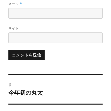
メール
*
サイト
投
前
稿
今年初の丸太
過
去
ナ
の