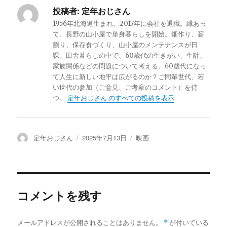
投稿者:
定年おじさん
1956年北海道生まれ。2017年に会社を退職。縁あっ
て、長野の山小屋で単身暮らしを開始。畑作り、薪
割り、保存食づくり、山小屋のメンテナンスが日
課。田舎暮らしの中で、60歳代の生きがい、生計、
家族関係などの問題について考える。60歳代になっ
て人生に新しい地平は広がるのか？ご同輩世代、若
い世代の参加（ご意見、ご考察のコメント）を待
つ。
定年おじさん のすべての投稿を表示
投
定年おじさん
投
2025年7月13日
カ
映画
稿
稿
テ
者
日:
ゴ
リ
ー
コメントを残す
メールアドレスが公開されることはありません。
*
が付いている