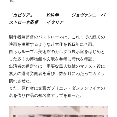
る。
「カビリア」 1914年 ジョヴァンニ・パ
ストローネ監督 イタリア
製作者兼監督のパストローネは、これまでの総ての
映画を凌駕するような超大作を1912年に企画。
自らもルーブル美術館のカルタゴ展示室をはじめと
した多くの博物館や文献を参考に時代を考証。
出演者の選定では、重要な黒人奴隷のマチステ役に
素人の港湾労働者を選び、数か月にわたってカメラ
慣れさせた。
また、原作者に文豪ガブリエレ・ダンヌンツイオの
名を借り作品の知名度アップを狙った。