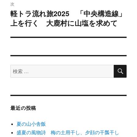
ビ
投
次
稿:
ゲ
軽トラ流れ旅2025 「中央構造線」
次
上を行く 大鹿村に山塩を求めて
の
ー
投
シ
稿:
ョ
ン
検
検
索
索
対
象:
最近の投稿
夏の山小舎飯
盛夏の風物詩 梅の土用干し、夕顔の干瓢干し