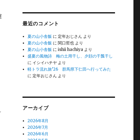
運
最近のコメント
夏の山小舎飯
に
定年おじさん
より
夏の山小舎飯
に
関口哲也
より
夏の山小舎飯
に
ishii hachiya
より
盛夏の風物詩 梅の土用干し、夕顔の干瓢干し
に
イシイハチヤ
より
軽トラ流れ旅’26 群馬県下仁田へ行ってみた
に
定年おじさん
より
アーカイブ
け
2026年8月
2026年7月
2026年6月