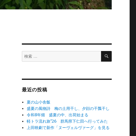
検
検
索
索
対
象:
最近の投稿
夏の山小舎飯
盛夏の風物詩 梅の土用干し、夕顔の干瓢干し
令和8年畑 盛夏の中、出荷始まる
軽トラ流れ旅’26 群馬県下仁田へ行ってみた
上田映劇で新作「ヌーヴェルヴァーグ」を見る