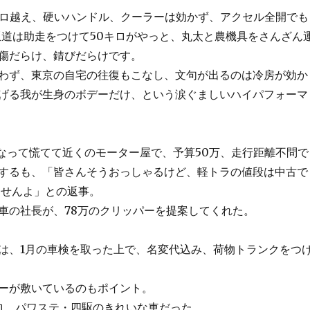
キロ越え、硬いハンドル、クーラーは効かず、アクセル全開でも
坂道は助走をつけて50キロがやっと、丸太と農機具をさんざん
傷だらけ、錆びだらけです。
わず、東京の自宅の往復もこなし、文句が出るのは冷房が効か
げる我が生身のボデーだけ、という涙ぐましいハイパフォーマ
になって慌てて近くのモーター屋で、予算50万、走行距離不問で
するも、「皆さんそうおっしゃるけど、軽トラの値段は中古で
ませんよ」との返事。
車の社長が、78万のクリッパーを提案してくれた。
は、1月の車検を取った上で、名変代込み、荷物トランクをつ
ーが敷いているのもポイント。
ロ、パワステ・四駆のきれいな車だった。