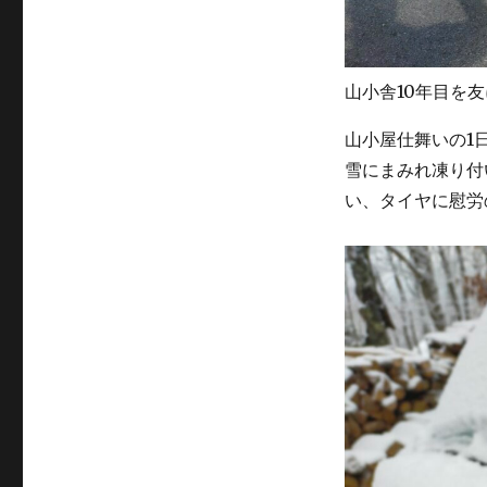
山小舎10年目を
山小屋仕舞いの1
雪にまみれ凍り付
い、タイヤに慰労