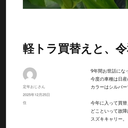
軽トラ買替えと、令
9年間お世話にな
今度の車種は日産
投
定年おじさん
カラーはシルバー
稿
投
2025年12月25日
者
稿
カ
住
今年に入って買替
日:
テ
どこといって故障
ゴ
スズキキャリー。
リ
ー