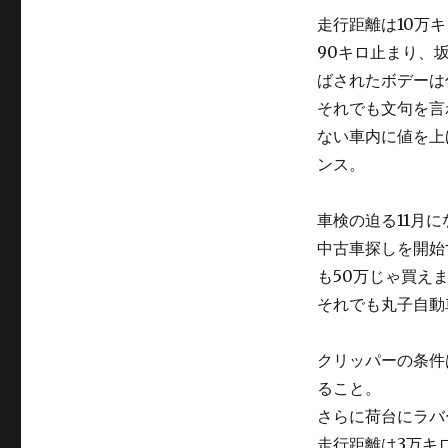
走行距離は10万
90キロ止まり、
ばされたボデーは
それでも文句を言
ない車内に値を上
ンス。
車検の迫る11月
中古車探しを開始
も50万じゃ買え
それでも丸子自動
クリッパーの条件
ること。
さらに荷台にラバ
走行距離は3万キ