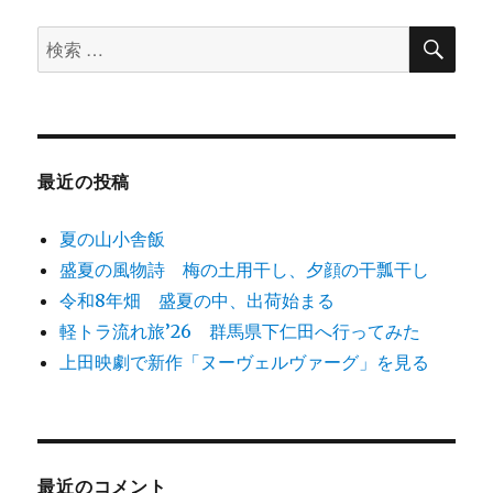
ン
検
検
索
索
対
象:
最近の投稿
夏の山小舎飯
盛夏の風物詩 梅の土用干し、夕顔の干瓢干し
令和8年畑 盛夏の中、出荷始まる
軽トラ流れ旅’26 群馬県下仁田へ行ってみた
上田映劇で新作「ヌーヴェルヴァーグ」を見る
最近のコメント