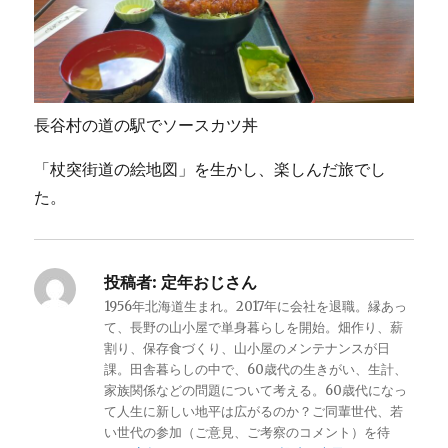
長谷村の道の駅でソースカツ丼
「杖突街道の絵地図」を生かし、楽しんだ旅でし
た。
投稿者:
定年おじさん
1956年北海道生まれ。2017年に会社を退職。縁あっ
て、長野の山小屋で単身暮らしを開始。畑作り、薪
割り、保存食づくり、山小屋のメンテナンスが日
課。田舎暮らしの中で、60歳代の生きがい、生計、
家族関係などの問題について考える。60歳代になっ
て人生に新しい地平は広がるのか？ご同輩世代、若
い世代の参加（ご意見、ご考察のコメント）を待