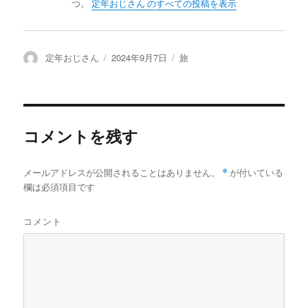
つ。
定年おじさん のすべての投稿を表示
投
定年おじさん
投
2024年9月7日
カ
旅
稿
稿
テ
者
日:
ゴ
リ
ー
コメントを残す
メールアドレスが公開されることはありません。
*
が付いている
欄は必須項目です
コメント