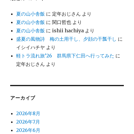
夏の山小舎飯
に
定年おじさん
より
夏の山小舎飯
に
関口哲也
より
夏の山小舎飯
に
ishii hachiya
より
盛夏の風物詩 梅の土用干し、夕顔の干瓢干し
に
イシイハチヤ
より
軽トラ流れ旅’26 群馬県下仁田へ行ってみた
に
定年おじさん
より
アーカイブ
2026年8月
2026年7月
2026年6月