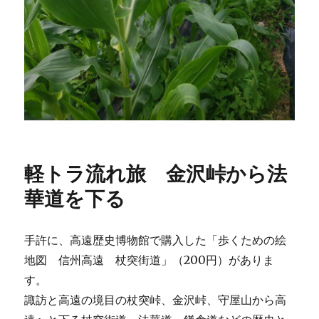
軽トラ流れ旅 金沢峠から法
華道を下る
手許に、高遠歴史博物館で購入した「歩くための絵
地図 信州高遠 杖突街道」（200円）がありま
す。
諏訪と高遠の境目の杖突峠、金沢峠、守屋山から高