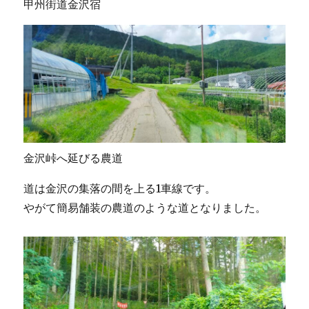
甲州街道金沢宿
金沢峠へ延びる農道
道は金沢の集落の間を上る1車線です。
やがて簡易舗装の農道のような道となりました。