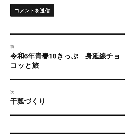
投
前
稿
令和6年青春18きっぷ 身延線チョ
過
コッと旅
去
ナ
の
ビ
投
稿:
ゲ
次
干瓢づくり
次
ー
の
シ
投
稿:
ョ