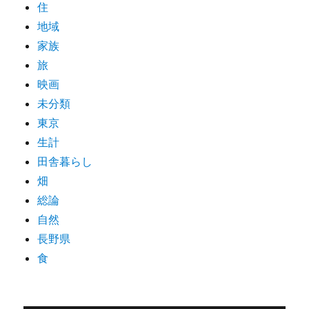
住
地域
家族
旅
映画
未分類
東京
生計
田舎暮らし
畑
総論
自然
長野県
食