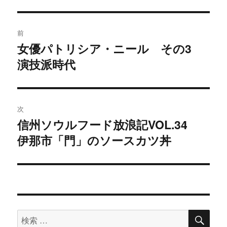
投
前
稿
女優パトリシア・ニール その3
過
演技派時代
去
ナ
の
ビ
投
稿:
ゲ
次
信州ソウルフード放浪記VOL.34
次
ー
伊那市「門」のソースカツ丼
の
シ
投
稿:
ョ
ン
検
検
索