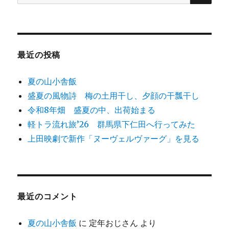
索
対
象:
最近の投稿
夏の山小舎飯
盛夏の風物詩 梅の土用干し、夕顔の干瓢干し
令和8年畑 盛夏の中、出荷始まる
軽トラ流れ旅’26 群馬県下仁田へ行ってみた
上田映劇で新作「ヌーヴェルヴァーグ」を見る
最近のコメント
夏の山小舎飯
に
定年おじさん
より