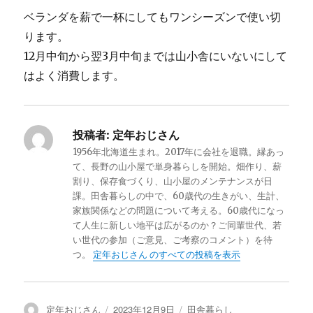
ベランダを薪で一杯にしてもワンシーズンで使い切
ります。
12月中旬から翌3月中旬までは山小舎にいないにして
はよく消費します。
投稿者:
定年おじさん
1956年北海道生まれ。2017年に会社を退職。縁あっ
て、長野の山小屋で単身暮らしを開始。畑作り、薪
割り、保存食づくり、山小屋のメンテナンスが日
課。田舎暮らしの中で、60歳代の生きがい、生計、
家族関係などの問題について考える。60歳代になっ
て人生に新しい地平は広がるのか？ご同輩世代、若
い世代の参加（ご意見、ご考察のコメント）を待
つ。
定年おじさん のすべての投稿を表示
投
定年おじさん
投
2023年12月9日
カ
田舎暮らし