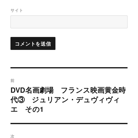
サイト
投
前
稿
DVD名画劇場 フランス映画黄金時
過
代③ ジュリアン・デュヴィヴィ
去
ナ
の
エ その1
ビ
投
稿:
ゲ
次