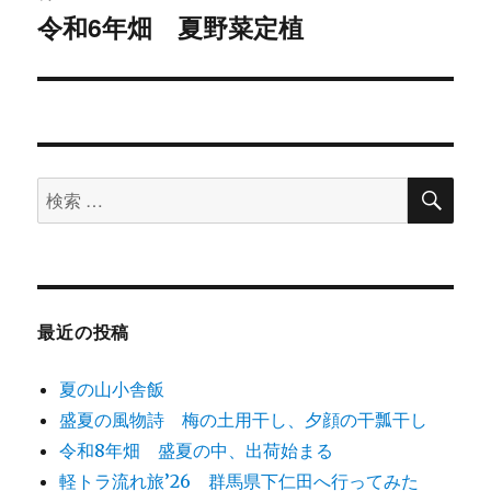
ー
令和6年畑 夏野菜定植
次
シ
の
投
ョ
稿:
ン
検
検
索
索
対
象:
最近の投稿
夏の山小舎飯
盛夏の風物詩 梅の土用干し、夕顔の干瓢干し
令和8年畑 盛夏の中、出荷始まる
軽トラ流れ旅’26 群馬県下仁田へ行ってみた