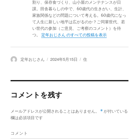
割り、保存食づくり、山小屋のメンテナンスが日
課。田舎暮らしの中で、60歳代の生きがい、生計、
家族関係などの問題について考える。60歳代になっ
て人生に新しい地平は広がるのか？ご同輩世代、若
い世代の参加（ご意見、ご考察のコメント）を待
つ。
定年おじさん のすべての投稿を表示
投
定年おじさん
投
2024年5月15日
カ
住
稿
稿
テ
者
日:
ゴ
リ
ー
コメントを残す
メールアドレスが公開されることはありません。
*
が付いている
欄は必須項目です
コメント