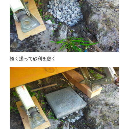
軽く掘って砂利を敷く