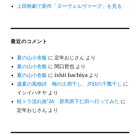
上田映劇で新作「ヌーヴェルヴァーグ」を見る
最近のコメント
夏の山小舎飯
に
定年おじさん
より
夏の山小舎飯
に
関口哲也
より
夏の山小舎飯
に
ishii hachiya
より
盛夏の風物詩 梅の土用干し、夕顔の干瓢干し
に
イシイハチヤ
より
軽トラ流れ旅’26 群馬県下仁田へ行ってみた
に
定年おじさん
より