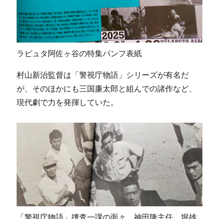
ラピュタ阿佐ヶ谷の特集パンフ表紙
村山新治監督は「警視庁物語」シリーズが有名だ
が、そのほかにも三国廉太郎と組んでの諸作など、
現代劇で力を発揮していた。
「警視庁物語」捜査一課の面々。神田隆主任、堀雄