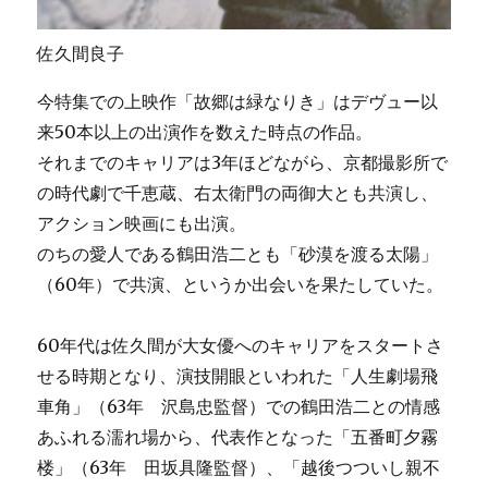
佐久間良子
今特集での上映作「故郷は緑なりき」はデヴュー以
来50本以上の出演作を数えた時点の作品。
それまでのキャリアは3年ほどながら、京都撮影所で
の時代劇で千恵蔵、右太衛門の両御大とも共演し、
アクション映画にも出演。
のちの愛人である鶴田浩二とも「砂漠を渡る太陽」
（60年）で共演、というか出会いを果たしていた。
60年代は佐久間が大女優へのキャリアをスタートさ
せる時期となり、演技開眼といわれた「人生劇場飛
車角」（63年 沢島忠監督）での鶴田浩二との情感
あふれる濡れ場から、代表作となった「五番町夕霧
楼」（63年 田坂具隆監督）、「越後つついし親不