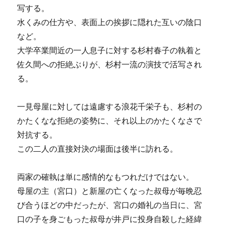
写する。
水くみの仕方や、表面上の挨拶に隠れた互いの陰口
など。
大学卒業間近の一人息子に対する杉村春子の執着と
佐久間への拒絶ぶりが、杉村一流の演技で活写され
る。
一見母屋に対しては遠慮する浪花千栄子も、杉村の
かたくなな拒絶の姿勢に、それ以上のかたくなさで
対抗する。
この二人の直接対決の場面は後半に訪れる。
両家の確執は単に感情的なもつれだけではない。
母屋の主（宮口）と新屋の亡くなった叔母が毎晩忍
び合うほどの中だったが、宮口の婚礼の当日に、宮
口の子を身ごもった叔母が井戸に投身自殺した経緯