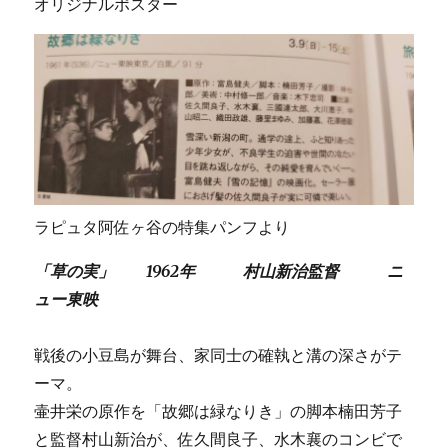
オリジナルポスター
ラピュタ阿佐ヶ谷の特集パンフより
「草の実」 1962年 村山新治監督 ニ
ュー東映
戦後の小豆島が舞台、家同士の確執と溝の深さがテ
ーマ。
壷井栄の原作を「故郷は緑なりき」の脚本楠田芳子
と監督村山新治が、佐久間良子、水木襄のコンビで