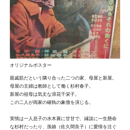
オリジナルポスター
親戚筋だという隣り合った二つの家、母屋と新屋。
母屋の主婦は教師として働く杉村春子。
新屋の祖母は気丈な浪花千栄子。
この二人が両家の確執の象徴を演じる。
実情は一人息子の水木襄に甘甘で、縁談に一生懸命
な杉村だったり、孫娘（佐久間良子）に愛情を注ぐ