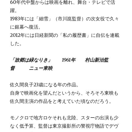
60年代中盤からは映画を離れ、舞台・テレビで活
躍。
1983年には「細雪」（市川崑監督）の次女役で久々
に銀幕へ復活。
2012年には日経新聞の「私の履歴書」に自伝を連載
した。
「故郷は緑なりき」 1961年 村山新治監
督 ニュー東映
佐久間良子23歳になる年の作品。
自身で映画化を望んだというから、そろそろ東映も
佐久間主演の作品をと考えていた頃なのだろう。
モノクロで地方ロケそれも北陸、スターの出演も少
なく低予算、監督は東京撮影所の警視庁物語でデヴ