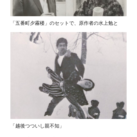
「五番町夕霧楼」のセットで、原作者の水上勉と
「越後つついし親不知」