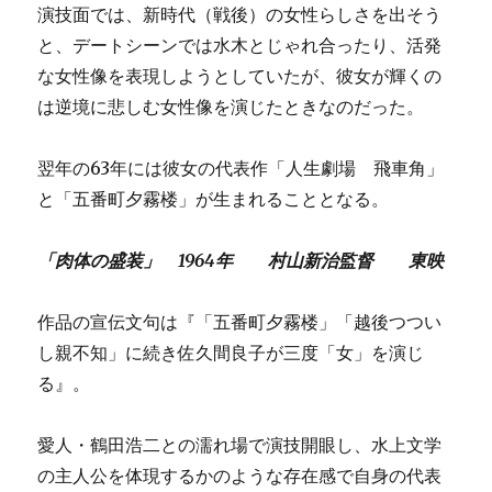
演技面では、新時代（戦後）の女性らしさを出そう
と、デートシーンでは水木とじゃれ合ったり、活発
な女性像を表現しようとしていたが、彼女が輝くの
は逆境に悲しむ女性像を演じたときなのだった。
翌年の63年には彼女の代表作「人生劇場 飛車角」
と「五番町夕霧楼」が生まれることとなる。
「肉体の盛装」 1964年 村山新治監督 東映
作品の宣伝文句は『「五番町夕霧楼」「越後つつい
し親不知」に続き佐久間良子が三度「女」を演じ
る』。
愛人・鶴田浩二との濡れ場で演技開眼し、水上文学
の主人公を体現するかのような存在感で自身の代表