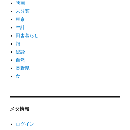
映画
未分類
東京
生計
田舎暮らし
畑
総論
自然
長野県
食
メタ情報
ログイン