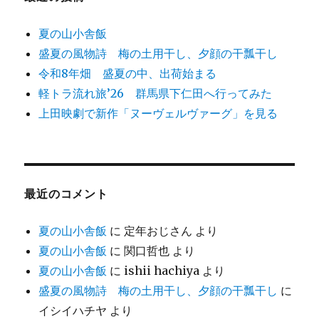
夏の山小舎飯
盛夏の風物詩 梅の土用干し、夕顔の干瓢干し
令和8年畑 盛夏の中、出荷始まる
軽トラ流れ旅’26 群馬県下仁田へ行ってみた
上田映劇で新作「ヌーヴェルヴァーグ」を見る
最近のコメント
夏の山小舎飯
に
定年おじさん
より
夏の山小舎飯
に
関口哲也
より
夏の山小舎飯
に
ishii hachiya
より
盛夏の風物詩 梅の土用干し、夕顔の干瓢干し
に
イシイハチヤ
より