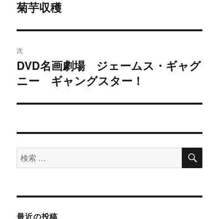
稿
菊芋収穫
過
去
ナ
の
ビ
投
次
稿:
ゲ
DVD名画劇場 ジェームス・ギャグ
次
ニー ギャングスター！
の
ー
投
シ
稿:
ョ
ン
検
検
索
索
対
象:
最近の投稿