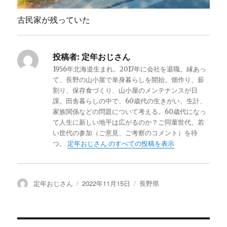
古民家が残っていた
投稿者:
定年おじさん
1956年北海道生まれ。2017年に会社を退職。縁あっ
て、長野の山小屋で単身暮らしを開始。畑作り、薪
割り、保存食づくり、山小屋のメンテナンスが日
課。田舎暮らしの中で、60歳代の生きがい、生計、
家族関係などの問題について考える。60歳代になっ
て人生に新しい地平は広がるのか？ご同輩世代、若
い世代の参加（ご意見、ご考察のコメント）を待
つ。
定年おじさん のすべての投稿を表示
投
定年おじさん
投
2022年11月15日
カ
長野県
稿
稿
テ
者
日:
ゴ
リ
ー