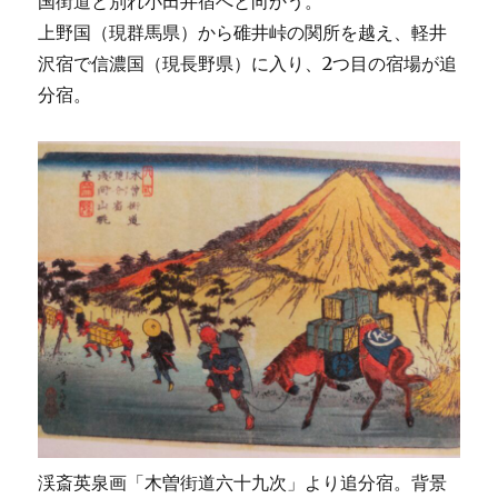
国街道と別れ小田井宿へと向かう。
上野国（現群馬県）から碓井峠の関所を越え、軽井
沢宿で信濃国（現長野県）に入り、2つ目の宿場が追
分宿。
渓斎英泉画「木曽街道六十九次」より追分宿。背景