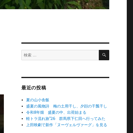
検
検
索
索
対
象:
最近の投稿
夏の山小舎飯
盛夏の風物詩 梅の土用干し、夕顔の干瓢干し
令和8年畑 盛夏の中、出荷始まる
軽トラ流れ旅’26 群馬県下仁田へ行ってみた
上田映劇で新作「ヌーヴェルヴァーグ」を見る