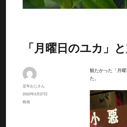
「月曜日のユカ」と
観たかった「月曜
た。
投
定年おじさん
稿
投
2022年2月27日
者
稿
カ
映画
日:
テ
ゴ
リ
ー