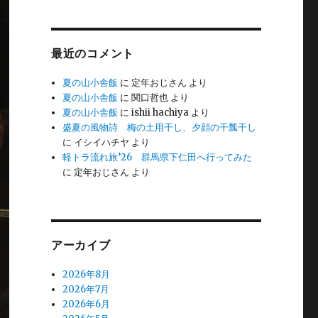
最近のコメント
夏の山小舎飯
に
定年おじさん
より
夏の山小舎飯
に
関口哲也
より
夏の山小舎飯
に
ishii hachiya
より
盛夏の風物詩 梅の土用干し、夕顔の干瓢干し
に
イシイハチヤ
より
軽トラ流れ旅’26 群馬県下仁田へ行ってみた
に
定年おじさん
より
アーカイブ
2026年8月
2026年7月
2026年6月