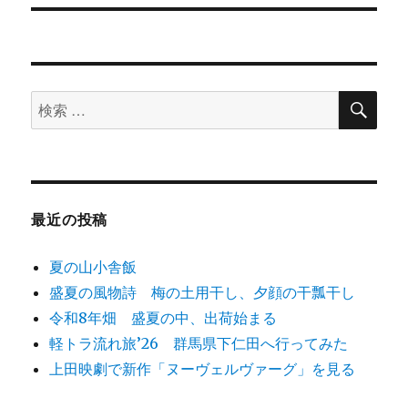
ー
投
シ
稿:
ョ
検
検
索
ン
索
対
象:
最近の投稿
夏の山小舎飯
盛夏の風物詩 梅の土用干し、夕顔の干瓢干し
令和8年畑 盛夏の中、出荷始まる
軽トラ流れ旅’26 群馬県下仁田へ行ってみた
上田映劇で新作「ヌーヴェルヴァーグ」を見る