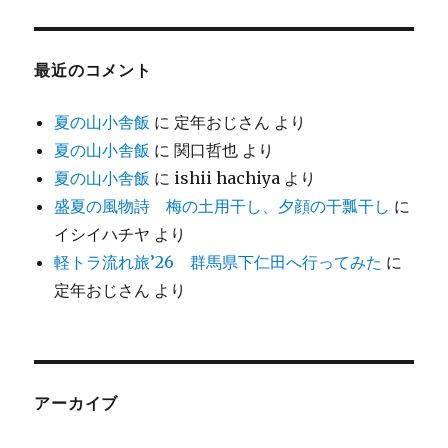
最近のコメント
夏の山小舎飯
に
定年おじさん
より
夏の山小舎飯
に
関口哲也
より
夏の山小舎飯
に
ishii hachiya
より
盛夏の風物詩 梅の土用干し、夕顔の干瓢干し
に
イシイハチヤ
より
軽トラ流れ旅’26 群馬県下仁田へ行ってみた
に
定年おじさん
より
アーカイブ