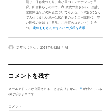
割り、保存食づくり、山小屋のメンテナンスが日
課。田舎暮らしの中で、60歳代の生きがい、生計、
家族関係などの問題について考える。60歳代になっ
て人生に新しい地平は広がるのか？ご同輩世代、若
い世代の参加（ご意見、ご考察のコメント）を待
つ。
定年おじさん のすべての投稿を表示
投
定年おじさん
投
2023年9月2日
カ
畑
稿
稿
テ
者
日:
ゴ
リ
ー
コメントを残す
メールアドレスが公開されることはありません。
*
が付いている
欄は必須項目です
コメント