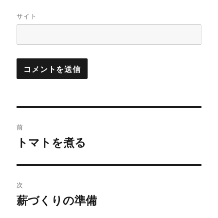
サイト
投
前
稿
トマトを煮る
過
去
ナ
の
ビ
投
次
稿:
ゲ
薪づくりの準備
次
の