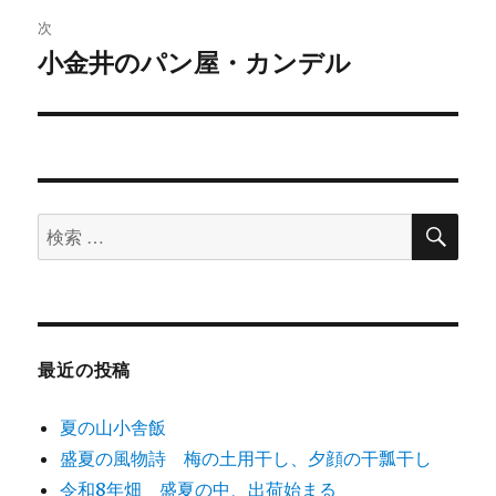
稿:
ゲ
次
小金井のパン屋・カンデル
次
ー
の
シ
投
稿:
ョ
ン
検
検
索
索
対
象:
最近の投稿
夏の山小舎飯
盛夏の風物詩 梅の土用干し、夕顔の干瓢干し
令和8年畑 盛夏の中、出荷始まる