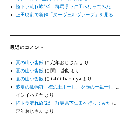
軽トラ流れ旅’26 群馬県下仁田へ行ってみた
上田映劇で新作「ヌーヴェルヴァーグ」を見る
最近のコメント
夏の山小舎飯
に
定年おじさん
より
夏の山小舎飯
に
関口哲也
より
夏の山小舎飯
に
ishii hachiya
より
盛夏の風物詩 梅の土用干し、夕顔の干瓢干し
に
イシイハチヤ
より
軽トラ流れ旅’26 群馬県下仁田へ行ってみた
に
定年おじさん
より