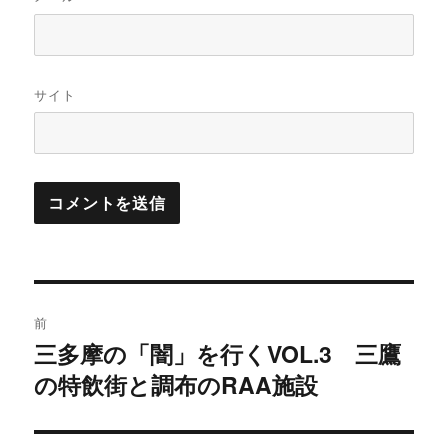
サイト
投
前
稿
三多摩の「闇」を行くVOL.3 三鷹
過
の特飲街と調布のRAA施設
去
ナ
の
ビ
投