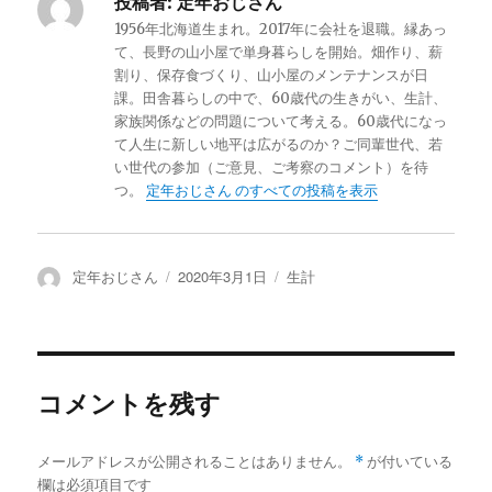
投稿者:
定年おじさん
1956年北海道生まれ。2017年に会社を退職。縁あっ
て、長野の山小屋で単身暮らしを開始。畑作り、薪
割り、保存食づくり、山小屋のメンテナンスが日
課。田舎暮らしの中で、60歳代の生きがい、生計、
家族関係などの問題について考える。60歳代になっ
て人生に新しい地平は広がるのか？ご同輩世代、若
い世代の参加（ご意見、ご考察のコメント）を待
つ。
定年おじさん のすべての投稿を表示
投
定年おじさん
投
2020年3月1日
カ
生計
稿
稿
テ
者
日:
ゴ
リ
ー
コメントを残す
メールアドレスが公開されることはありません。
*
が付いている
欄は必須項目です