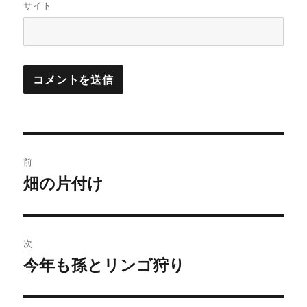
サイト
投
前
稿
畑の片付け
過
去
ナ
の
ビ
投
次
稿:
ゲ
今年も孫とリンゴ狩り
次
の
ー
投