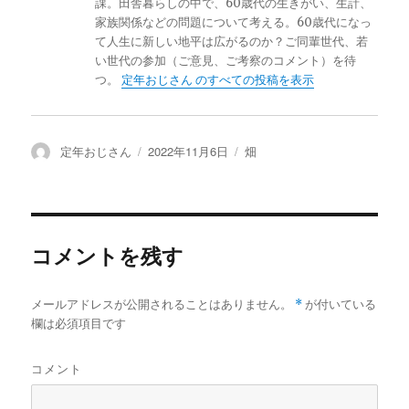
課。田舎暮らしの中で、60歳代の生きがい、生計、
家族関係などの問題について考える。60歳代になっ
て人生に新しい地平は広がるのか？ご同輩世代、若
い世代の参加（ご意見、ご考察のコメント）を待
つ。
定年おじさん のすべての投稿を表示
投
定年おじさん
投
2022年11月6日
カ
畑
稿
稿
テ
者
日:
ゴ
リ
ー
コメントを残す
メールアドレスが公開されることはありません。
*
が付いている
欄は必須項目です
コメント