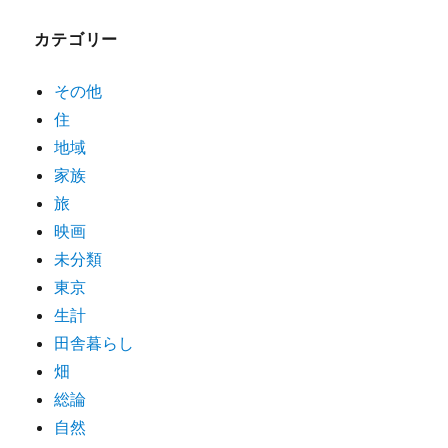
カテゴリー
その他
住
地域
家族
旅
映画
未分類
東京
生計
田舎暮らし
畑
総論
自然