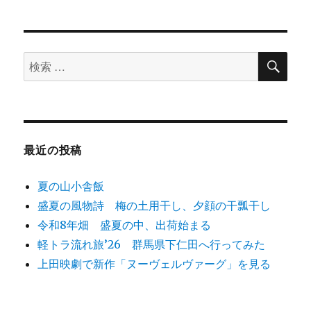
シ
稿:
ョ
検
検
索
ン
索
対
象:
最近の投稿
夏の山小舎飯
盛夏の風物詩 梅の土用干し、夕顔の干瓢干し
令和8年畑 盛夏の中、出荷始まる
軽トラ流れ旅’26 群馬県下仁田へ行ってみた
上田映劇で新作「ヌーヴェルヴァーグ」を見る