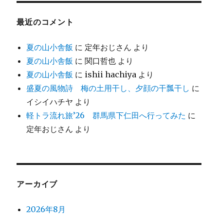
最近のコメント
夏の山小舎飯
に
定年おじさん
より
夏の山小舎飯
に
関口哲也
より
夏の山小舎飯
に
ishii hachiya
より
盛夏の風物詩 梅の土用干し、夕顔の干瓢干し
に
イシイハチヤ
より
軽トラ流れ旅’26 群馬県下仁田へ行ってみた
に
定年おじさん
より
アーカイブ
2026年8月