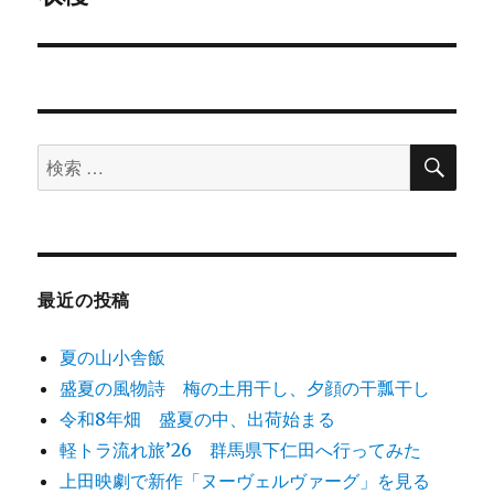
ー
投
シ
稿:
ョ
ン
検
検
索
索
対
象:
最近の投稿
夏の山小舎飯
盛夏の風物詩 梅の土用干し、夕顔の干瓢干し
令和8年畑 盛夏の中、出荷始まる
軽トラ流れ旅’26 群馬県下仁田へ行ってみた
上田映劇で新作「ヌーヴェルヴァーグ」を見る