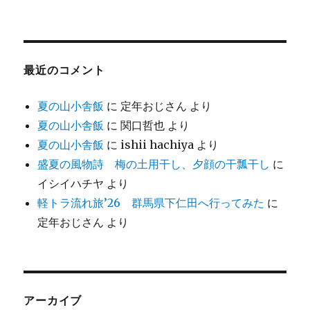
最近のコメント
夏の山小舎飯
に
定年おじさん
より
夏の山小舎飯
に
関口哲也
より
夏の山小舎飯
に
ishii hachiya
より
盛夏の風物詩 梅の土用干し、夕顔の干瓢干し
に
イシイハチヤ
より
軽トラ流れ旅’26 群馬県下仁田へ行ってみた
に
定年おじさん
より
アーカイブ