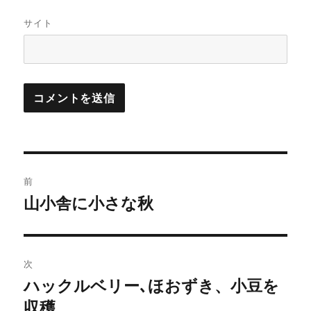
サイト
投
前
稿
山小舎に小さな秋
過
去
ナ
の
ビ
投
次
稿:
ゲ
ハックルベリー､ほおずき、小豆を
次
収穫
の