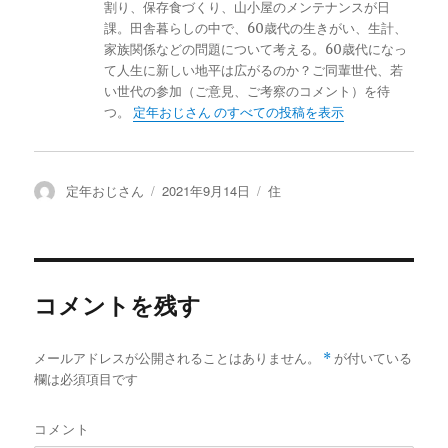
割り、保存食づくり、山小屋のメンテナンスが日
課。田舎暮らしの中で、60歳代の生きがい、生計、
家族関係などの問題について考える。60歳代になっ
て人生に新しい地平は広がるのか？ご同輩世代、若
い世代の参加（ご意見、ご考察のコメント）を待
つ。
定年おじさん のすべての投稿を表示
投
定年おじさん
投
2021年9月14日
カ
住
稿
稿
テ
者
日:
ゴ
リ
ー
コメントを残す
メールアドレスが公開されることはありません。
*
が付いている
欄は必須項目です
コメント