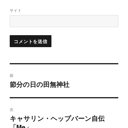
サイト
投
前
稿
節分の日の田無神社
過
去
ナ
の
ビ
投
次
稿:
ゲ
キャサリン・ヘップバーン自伝
次
「Me」
の