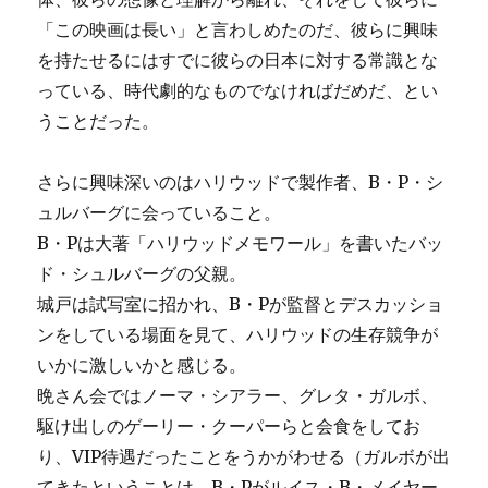
「この映画は長い」と言わしめたのだ、彼らに興味
を持たせるにはすでに彼らの日本に対する常識とな
っている、時代劇的なものでなければだめだ、とい
うことだった。
さらに興味深いのはハリウッドで製作者、B・P・シ
ュルバーグに会っていること。
B・Pは大著「ハリウッドメモワール」を書いたバッ
ド・シュルバーグの父親。
城戸は試写室に招かれ、B・Pが監督とデスカッショ
ンをしている場面を見て、ハリウッドの生存競争が
いかに激しいかと感じる。
晩さん会ではノーマ・シアラー、グレタ・ガルボ、
駆け出しのゲーリー・クーパーらと会食をしてお
り、VIP待遇だったことをうかがわせる（ガルボが出
てきたということは、B・Pがルイス・B・メイヤー