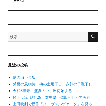
ー
投
シ
稿:
ョ
ン
検
検
索
索
対
象:
最近の投稿
夏の山小舎飯
盛夏の風物詩 梅の土用干し、夕顔の干瓢干し
令和8年畑 盛夏の中、出荷始まる
軽トラ流れ旅’26 群馬県下仁田へ行ってみた
上田映劇で新作「ヌーヴェルヴァーグ」を見る