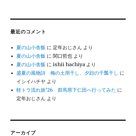
最近のコメント
夏の山小舎飯
に
定年おじさん
より
夏の山小舎飯
に
関口哲也
より
夏の山小舎飯
に
ishii hachiya
より
盛夏の風物詩 梅の土用干し、夕顔の干瓢干し
に
イシイハチヤ
より
軽トラ流れ旅’26 群馬県下仁田へ行ってみた
に
定年おじさん
より
アーカイブ