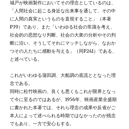
城戸が映画製作においてその理念としているのは、
「人間社会に起こる身近な出来事を通して、その中
に人間の真実というものを直視すること」（本著
P39）であり、また「いわゆる社会の常識を考え、
社会的の思想なり判断、社会の大衆の分析やその判
断に沿い、そうしてそれにマッチしながら、なおか
つその人たちに感動を与える」（同P241）である、
と述べている。
これがいわゆる蒲田調、大船調の底流ととなった理
念である。
同時に松竹映画の、良くも悪くもこれが限界となっ
て今に至るのではあるが、1956年、映画産業全盛期
に書かれた本著では、それら理念の成果や反省がご
本人によって述べられる時期ではなかったのが残念
でもあり、一方で安心もする。