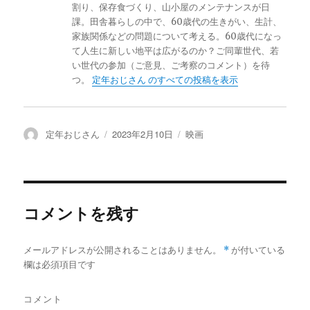
割り、保存食づくり、山小屋のメンテナンスが日
課。田舎暮らしの中で、60歳代の生きがい、生計、
家族関係などの問題について考える。60歳代になっ
て人生に新しい地平は広がるのか？ご同輩世代、若
い世代の参加（ご意見、ご考察のコメント）を待
つ。
定年おじさん のすべての投稿を表示
投
定年おじさん
投
2023年2月10日
カ
映画
稿
稿
テ
者
日:
ゴ
リ
ー
コメントを残す
メールアドレスが公開されることはありません。
*
が付いている
欄は必須項目です
コメント