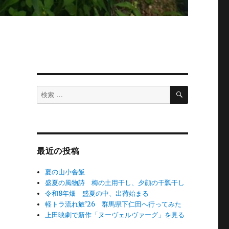
検
検
索
索
対
象:
最近の投稿
夏の山小舎飯
盛夏の風物詩 梅の土用干し、夕顔の干瓢干し
令和8年畑 盛夏の中、出荷始まる
軽トラ流れ旅’26 群馬県下仁田へ行ってみた
上田映劇で新作「ヌーヴェルヴァーグ」を見る