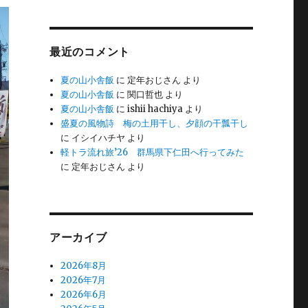
最近のコメント
夏の山小舎飯
に
定年おじさん
より
夏の山小舎飯
に
関口哲也
より
夏の山小舎飯
に
ishii hachiya
より
盛夏の風物詩 梅の土用干し、夕顔の干瓢干し
に
イシイハチヤ
より
軽トラ流れ旅’26 群馬県下仁田へ行ってみた
に
定年おじさん
より
アーカイブ
2026年8月
2026年7月
2026年6月