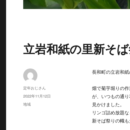
立岩和紙の里新そば
長和町の立岩和紙
投
定年おじさん
畑で菊芋堀りの作
稿
投
2022年11月12日
が、いつもの通り
者
稿
カ
地域
見かけました。
日:
テ
リンゴ詰め放題な
ゴ
新そば祭りの幟も
リ
ー