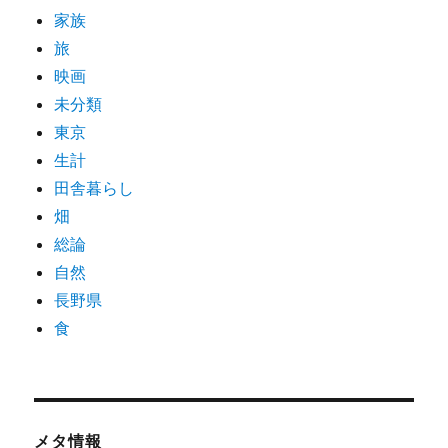
家族
旅
映画
未分類
東京
生計
田舎暮らし
畑
総論
自然
長野県
食
メタ情報