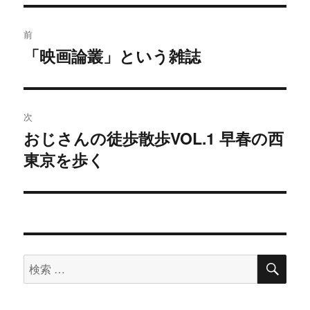
投
前
稿
「映画論叢」という雑誌
過
去
ナ
の
ビ
投
次
稿:
ゲ
おじさんの徒歩散歩VOL.1 早春の西
次
東京を歩く
の
ー
投
シ
稿:
ョ
ン
検
検
索
索
対