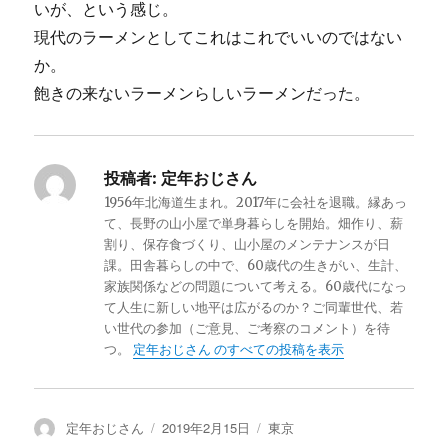
いが、という感じ。
現代のラーメンとしてこれはこれでいいのではない
か。
飽きの来ないラーメンらしいラーメンだった。
投稿者:
定年おじさん
1956年北海道生まれ。2017年に会社を退職。縁あっ
て、長野の山小屋で単身暮らしを開始。畑作り、薪
割り、保存食づくり、山小屋のメンテナンスが日
課。田舎暮らしの中で、60歳代の生きがい、生計、
家族関係などの問題について考える。60歳代になっ
て人生に新しい地平は広がるのか？ご同輩世代、若
い世代の参加（ご意見、ご考察のコメント）を待
つ。
定年おじさん のすべての投稿を表示
投
定年おじさん
投
2019年2月15日
カ
東京