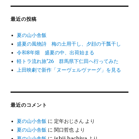
象:
最近の投稿
夏の山小舎飯
盛夏の風物詩 梅の土用干し、夕顔の干瓢干し
令和8年畑 盛夏の中、出荷始まる
軽トラ流れ旅’26 群馬県下仁田へ行ってみた
上田映劇で新作「ヌーヴェルヴァーグ」を見る
最近のコメント
夏の山小舎飯
に
定年おじさん
より
夏の山小舎飯
に
関口哲也
より
夏の山小舎飯
に
ishii hachiya
より