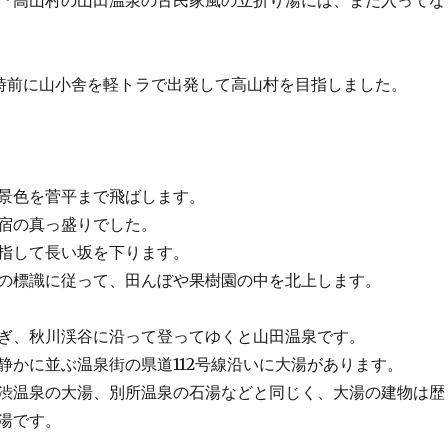
『高山村の山田温泉の古民家風の立折り湯には、まだ入ってな
時前に山小舎を軽トラで出発して高山村を目指しました。
景色を菅平まで飛ばします。
宿の真っ盛りでした。
指して長い坂を下ります。
の標識に従って、田んぼや果樹園の中を北上します。
ぎ、秋川渓谷に沿って登ってゆくと山田温泉です。
静かに並ぶ温泉街の県道112号線沿いに大湯があります。
渋温泉の大湯、別所温泉の石湯などと同じく、大湯の建物は歴
湯です。