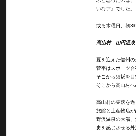
ふと思ったのは、
リ
ラ
ー
いなア』でした。
流
れ
旅’26
或る木曜日、朝8
高
山
村、
高山村 山田温泉
須
坂
夏を迎えた信州の
の
旅
菅平はスポーツ合
に
そこから須坂を目
そこから高山村へ
高山村の集落を過
旅館と土産物店が
野沢温泉の大湯、
史を感じさせる外