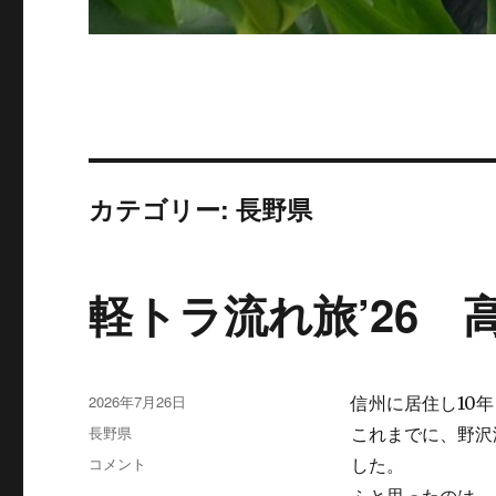
カテゴリー:
長野県
軽トラ流れ旅’26 
投
2026年7月26日
信州に居住し10
稿
カ
長野県
これまでに、野沢
日:
テ
軽
コメント
した。
ゴ
ト