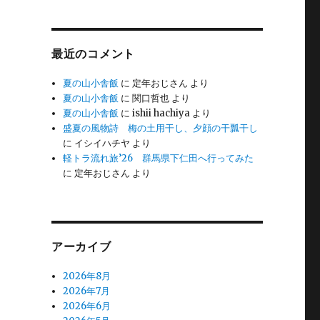
最近のコメント
夏の山小舎飯
に
定年おじさん
より
夏の山小舎飯
に
関口哲也
より
夏の山小舎飯
に
ishii hachiya
より
盛夏の風物詩 梅の土用干し、夕顔の干瓢干し
に
イシイハチヤ
より
軽トラ流れ旅’26 群馬県下仁田へ行ってみた
に
定年おじさん
より
アーカイブ
2026年8月
2026年7月
2026年6月