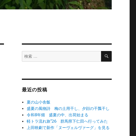
検
検
索
索
対
象:
最近の投稿
夏の山小舎飯
盛夏の風物詩 梅の土用干し、夕顔の干瓢干し
令和8年畑 盛夏の中、出荷始まる
軽トラ流れ旅’26 群馬県下仁田へ行ってみた
上田映劇で新作「ヌーヴェルヴァーグ」を見る