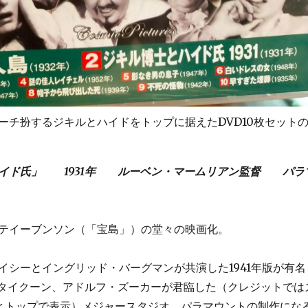
ーチ扮するジキルとハイドをトップに据えたDVD10枚セット
ハイド氏」 1931年 ルーベン・マームリアン監督 パラ
テイーブンソン（「宝島」）の堂々の映画化。
イシーとイングリッド・バーグマンが共演した1941年版が有名
版はタイクーン、アドルフ・ズーカーが君臨した（クレジットでは
NTとトップで表示）メジャースタジオ、パラマウントの制作にな