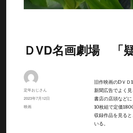
ＤVD名画劇場 「
旧作映画のDＶＤ
投
定年おじさん
新聞広告でよく見
稿
投
2023年7月12日
書店の店頭などに
者
稿
カ
映画
10枚組で定価18
日:
テ
収録作品を見ると
ゴ
いる。
リ
ー