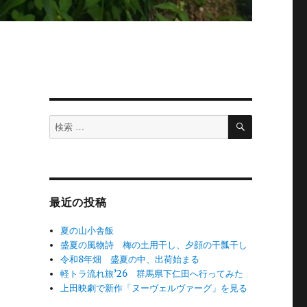
検
検
索
索
対
象:
最近の投稿
夏の山小舎飯
盛夏の風物詩 梅の土用干し、夕顔の干瓢干し
令和8年畑 盛夏の中、出荷始まる
軽トラ流れ旅’26 群馬県下仁田へ行ってみた
上田映劇で新作「ヌーヴェルヴァーグ」を見る