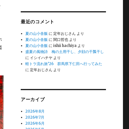
パ
最近のコメント
夏の山小舎飯
に
定年おじさん
より
ホ
夏の山小舎飯
に
関口哲也
より
夏の山小舎飯
に
ishii hachiya
より
鑑
盛夏の風物詩 梅の土用干し、夕顔の干瓢干し
に
イシイハチヤ
より
軽トラ流れ旅’26 群馬県下仁田へ行ってみた
に
定年おじさん
より
アーカイブ
2026年8月
2026年7月
2026年6月