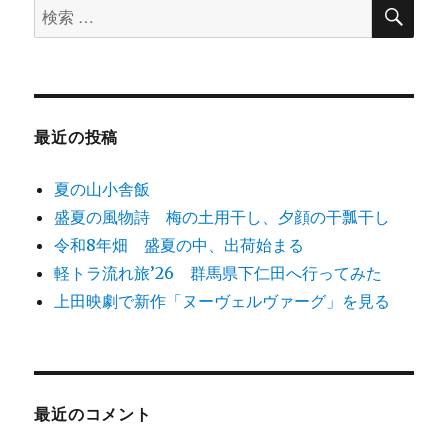
検
検
索
索
対
象:
最近の投稿
夏の山小舎飯
盛夏の風物詩 梅の土用干し、夕顔の干瓢干し
令和8年畑 盛夏の中、出荷始まる
軽トラ流れ旅’26 群馬県下仁田へ行ってみた
上田映劇で新作「ヌーヴェルヴァーグ」を見る
最近のコメント