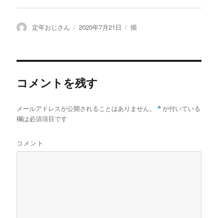
投
定年おじさん
投
2020年7月21日
カ
畑
稿
稿
テ
者
日:
ゴ
リ
ー
コメントを残す
メールアドレスが公開されることはありません。
*
が付いている
欄は必須項目です
コメント