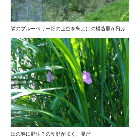
隣のブルーベリー畑の上空を鳥よけの模造鷹が飛ぶ
畑の畔に野生？の朝顔が咲く。夏だ