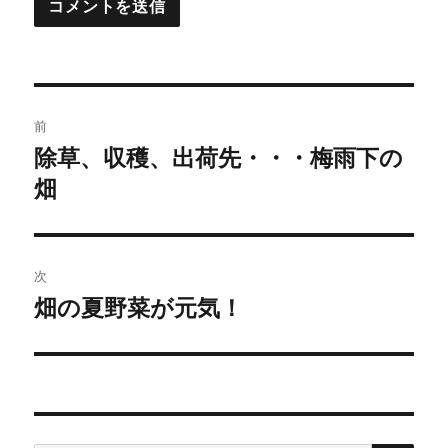
投
前
稿
除草、収穫、出荷先・・・梅雨下の
過
畑
去
ナ
の
ビ
投
稿:
ゲ
次
畑の夏野菜が元気！
次
ー
の
シ
投
稿:
ョ
ン