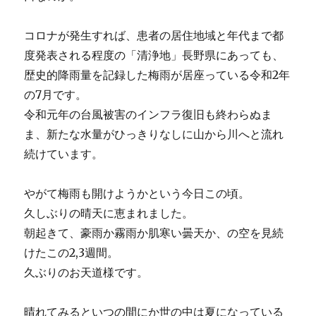
コロナが発生すれば、患者の居住地域と年代まで都
度発表される程度の「清浄地」長野県にあっても、
歴史的降雨量を記録した梅雨が居座っている令和2年
の7月です。
令和元年の台風被害のインフラ復旧も終わらぬま
ま、新たな水量がひっきりなしに山から川へと流れ
続けています。
やがて梅雨も開けようかという今日この頃。
久しぶりの晴天に恵まれました。
朝起きて、豪雨か霧雨か肌寒い曇天か、の空を見続
けたこの2,3週間。
久ぶりのお天道様です。
晴れてみるといつの間にか世の中は夏になっている