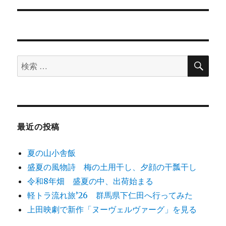
の
ー
投
シ
稿:
ョ
検
検
索
ン
索
対
象:
最近の投稿
夏の山小舎飯
盛夏の風物詩 梅の土用干し、夕顔の干瓢干し
令和8年畑 盛夏の中、出荷始まる
軽トラ流れ旅’26 群馬県下仁田へ行ってみた
上田映劇で新作「ヌーヴェルヴァーグ」を見る