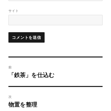
サイト
投
前
稿
「鉄茶」を仕込む
過
去
ナ
の
ビ
投
次
稿:
ゲ
物置を整理
次