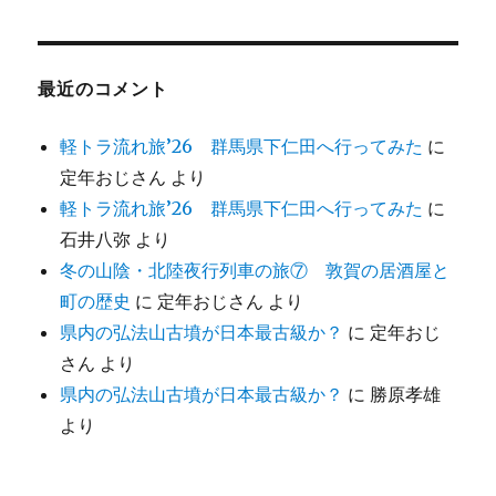
最近のコメント
軽トラ流れ旅’26 群馬県下仁田へ行ってみた
に
定年おじさん
より
軽トラ流れ旅’26 群馬県下仁田へ行ってみた
に
石井八弥
より
冬の山陰・北陸夜行列車の旅⑦ 敦賀の居酒屋と
町の歴史
に
定年おじさん
より
県内の弘法山古墳が日本最古級か？
に
定年おじ
さん
より
県内の弘法山古墳が日本最古級か？
に
勝原孝雄
より