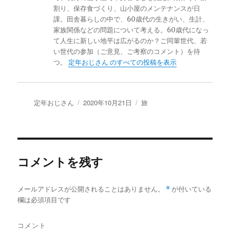
割り、保存食づくり、山小屋のメンテナンスが日
課。田舎暮らしの中で、60歳代の生きがい、生計、
家族関係などの問題について考える。60歳代になっ
て人生に新しい地平は広がるのか？ご同輩世代、若
い世代の参加（ご意見、ご考察のコメント）を待
つ。
定年おじさん のすべての投稿を表示
投
定年おじさん
投
2020年10月21日
カ
旅
稿
稿
テ
者
日:
ゴ
リ
ー
コメントを残す
メールアドレスが公開されることはありません。
*
が付いている
欄は必須項目です
コメント