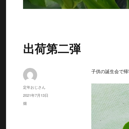
出荷第二弾
子供の誕生会で帰
投
定年おじさん
稿
投
2021年7月13日
者
稿
カ
畑
日:
テ
ゴ
リ
ー