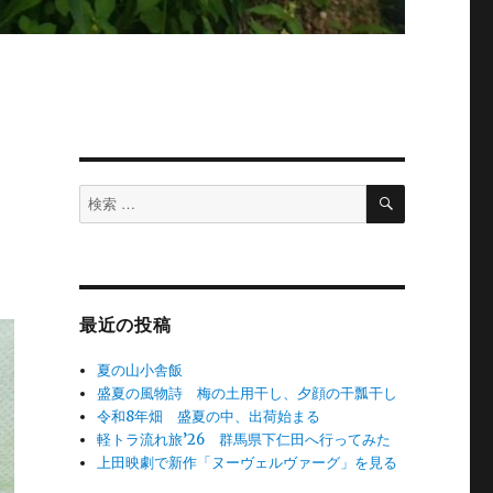
検
検
索
索
対
象:
最近の投稿
夏の山小舎飯
盛夏の風物詩 梅の土用干し、夕顔の干瓢干し
令和8年畑 盛夏の中、出荷始まる
軽トラ流れ旅’26 群馬県下仁田へ行ってみた
上田映劇で新作「ヌーヴェルヴァーグ」を見る