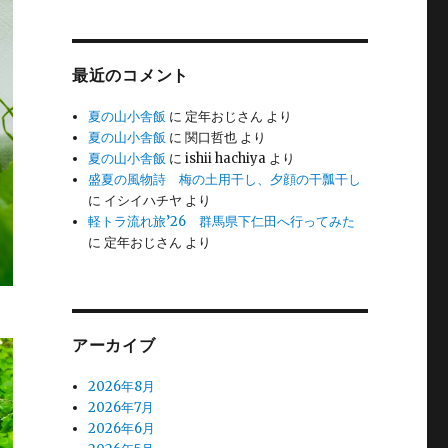
最近のコメント
夏の山小舎飯
に
定年おじさん
より
夏の山小舎飯
に
関口哲也
より
夏の山小舎飯
に
ishii hachiya
より
盛夏の風物詩 梅の土用干し、夕顔の干瓢干し
に
イシイハチヤ
より
軽トラ流れ旅’26 群馬県下仁田へ行ってみた
に
定年おじさん
より
アーカイブ
2026年8月
2026年7月
2026年6月