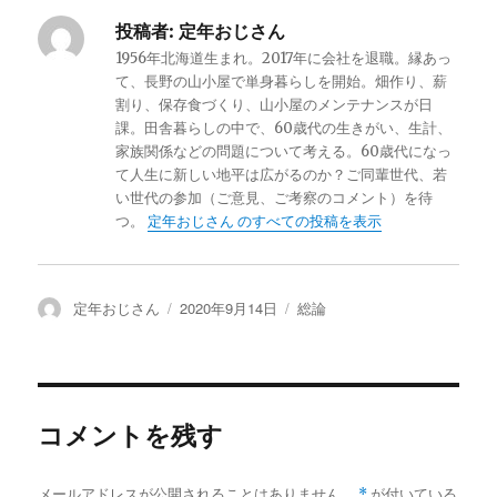
投稿者:
定年おじさん
1956年北海道生まれ。2017年に会社を退職。縁あっ
て、長野の山小屋で単身暮らしを開始。畑作り、薪
割り、保存食づくり、山小屋のメンテナンスが日
課。田舎暮らしの中で、60歳代の生きがい、生計、
家族関係などの問題について考える。60歳代になっ
て人生に新しい地平は広がるのか？ご同輩世代、若
い世代の参加（ご意見、ご考察のコメント）を待
つ。
定年おじさん のすべての投稿を表示
投
定年おじさん
投
2020年9月14日
カ
総論
稿
稿
テ
者
日:
ゴ
リ
ー
コメントを残す
メールアドレスが公開されることはありません。
*
が付いている