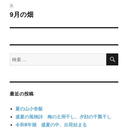
ビ
投
次
稿:
ゲ
9月の畑
次
の
ー
投
シ
稿:
ョ
検
検
索
ン
索
対
象:
最近の投稿
夏の山小舎飯
盛夏の風物詩 梅の土用干し、夕顔の干瓢干し
令和8年畑 盛夏の中、出荷始まる