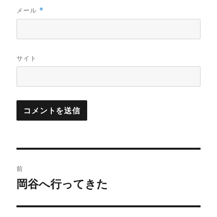
メール
*
サイト
投
前
稿
岡谷へ行ってきた
過
去
ナ
の