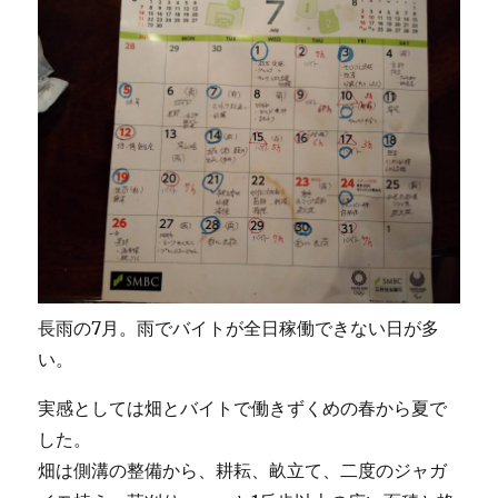
長雨の7月。雨でバイトが全日稼働できない日が多
い。
実感としては畑とバイトで働きずくめの春から夏で
した。
畑は側溝の整備から、耕耘、畝立て、二度のジャガ