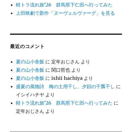
軽トラ流れ旅’26 群馬県下仁田へ行ってみた
上田映劇で新作「ヌーヴェルヴァーグ」を見る
最近のコメント
夏の山小舎飯
に
定年おじさん
より
夏の山小舎飯
に
関口哲也
より
夏の山小舎飯
に
ishii hachiya
より
盛夏の風物詩 梅の土用干し、夕顔の干瓢干し
に
イシイハチヤ
より
軽トラ流れ旅’26 群馬県下仁田へ行ってみた
に
定年おじさん
より