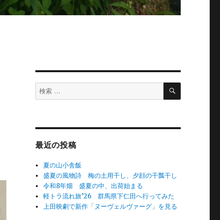
検
検
索
索
対
象:
最近の投稿
夏の山小舎飯
盛夏の風物詩 梅の土用干し、夕顔の干瓢干し
令和8年畑 盛夏の中、出荷始まる
軽トラ流れ旅’26 群馬県下仁田へ行ってみた
上田映劇で新作「ヌーヴェルヴァーグ」を見る