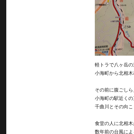
ゴ
リ
ー
軽トラで八ヶ岳の
小海町から北相木
その前に腹ごしら
小海町の駅近くの
千曲川とその向こ
食堂の人に北相木
数年前の台風によ