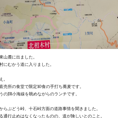
東山麓に出ました。
村にむかう道に入りました。
え。
直売所の食堂で限定10食の手打ち蕎麦です。
うのJR小海線を眺めながらのランチです。
からぶどう峠、十石峠方面の道路事情を聞きました。
る通行止めはなくなったものの、道が険しいとのこと。