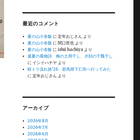
最近のコメント
夏の山小舎飯
に
定年おじさん
より
夏の山小舎飯
に
関口哲也
より
夏の山小舎飯
に
ishii hachiya
より
盛夏の風物詩 梅の土用干し、夕顔の干瓢干し
に
イシイハチヤ
より
軽トラ流れ旅’26 群馬県下仁田へ行ってみた
に
定年おじさん
より
アーカイブ
2026年8月
2026年7月
2026年6月