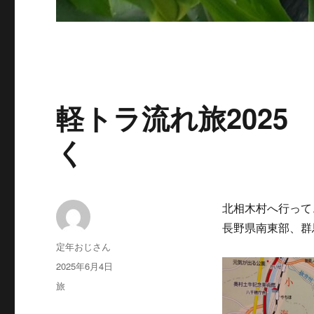
軽トラ流れ旅202
く
北相木村へ行って
長野県南東部、群
投
定年おじさん
稿
投
2025年6月4日
者
稿
カ
旅
日:
テ