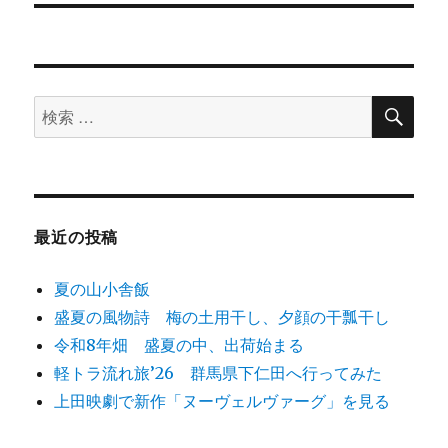
稿:
ョ
ン
検
検
索
索
対
象:
最近の投稿
夏の山小舎飯
盛夏の風物詩 梅の土用干し、夕顔の干瓢干し
令和8年畑 盛夏の中、出荷始まる
軽トラ流れ旅’26 群馬県下仁田へ行ってみた
上田映劇で新作「ヌーヴェルヴァーグ」を見る