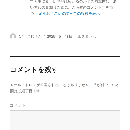
て人生に新しい地平は広がるのか？ご同輩世代、若
い世代の参加（ご意見、ご考察のコメント）を待
つ。
定年おじさん のすべての投稿を表示
投
定年おじさん
投
2025年5月18日
カ
田舎暮らし
稿
稿
テ
者
日:
ゴ
リ
ー
コメントを残す
メールアドレスが公開されることはありません。
*
が付いている
欄は必須項目です
コメント