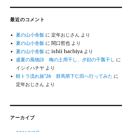
最近のコメント
夏の山小舎飯
に
定年おじさん
より
夏の山小舎飯
に
関口哲也
より
夏の山小舎飯
に
ishii hachiya
より
盛夏の風物詩 梅の土用干し、夕顔の干瓢干し
に
イシイハチヤ
より
軽トラ流れ旅’26 群馬県下仁田へ行ってみた
に
定年おじさん
より
アーカイブ