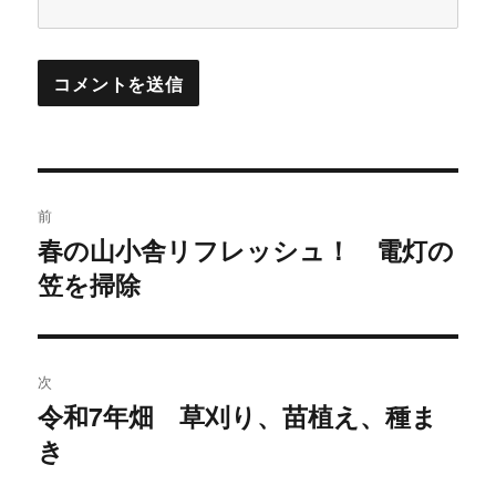
投
前
稿
春の山小舎リフレッシュ！ 電灯の
過
笠を掃除
去
ナ
の
ビ
投
稿:
ゲ
次
令和7年畑 草刈り、苗植え、種ま
次
ー
き
の
シ
投