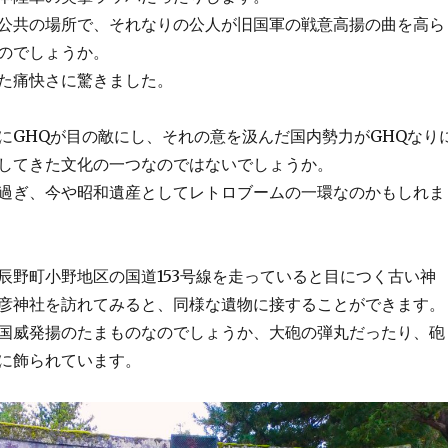
公共の場所で、それなりの公人が旧国軍の戦意高揚の曲を高ら
のでしょうか。
た痛快さに驚きました。
にGHQが目の敵にし、それの意を汲んだ国内勢力がGHQなり
してきた文化の一つなのではないでしょうか。
過ぎ、今や昭和遺産としてレトロブームの一環なのかもしれま
辰野町小野地区の国道153号線を走っていると目につく古い神
彦神社を訪れてみると、同様な遺物に接することができます。
国威発揚のたまものなのでしょうか、大砲の弾丸だったり、砲
に飾られています。