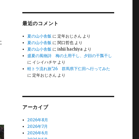
最近のコメント
夏の山小舎飯
に
定年おじさん
より
に
夏の山小舎飯
に
関口哲也
より
夏の山小舎飯
に
ishii hachiya
より
盛夏の風物詩 梅の土用干し、夕顔の干瓢干し
に
イシイハチヤ
より
軽トラ流れ旅’26 群馬県下仁田へ行ってみた
に
定年おじさん
より
アーカイブ
2026年8月
2026年7月
2026年6月