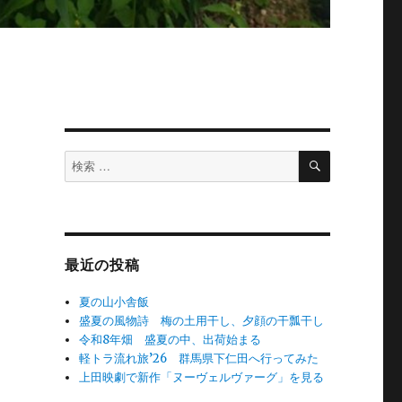
検
検
索
索
対
象:
最近の投稿
夏の山小舎飯
盛夏の風物詩 梅の土用干し、夕顔の干瓢干し
令和8年畑 盛夏の中、出荷始まる
軽トラ流れ旅’26 群馬県下仁田へ行ってみた
上田映劇で新作「ヌーヴェルヴァーグ」を見る