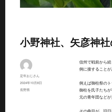
小野神社、矢彦神社
信州で戦前から続
例に接することが
投
定年おじさん
稿
投
2024年10月8日
例えば御柱祭のト
者
稿
カ
長野県
御柱を氏子たちが
日:
テ
元の青年団などが
ゴ
リ
ー
その曲目が、旧日