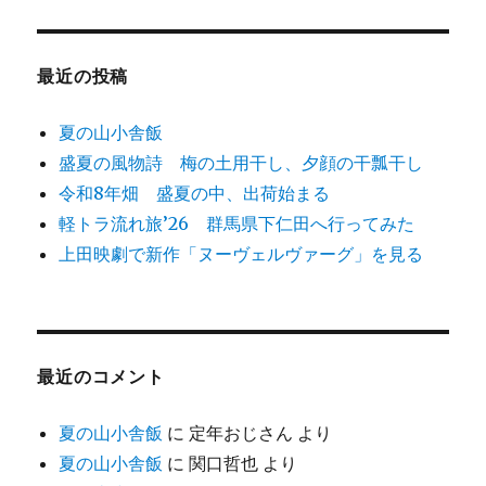
象:
最近の投稿
夏の山小舎飯
盛夏の風物詩 梅の土用干し、夕顔の干瓢干し
令和8年畑 盛夏の中、出荷始まる
軽トラ流れ旅’26 群馬県下仁田へ行ってみた
上田映劇で新作「ヌーヴェルヴァーグ」を見る
最近のコメント
夏の山小舎飯
に
定年おじさん
より
夏の山小舎飯
に
関口哲也
より