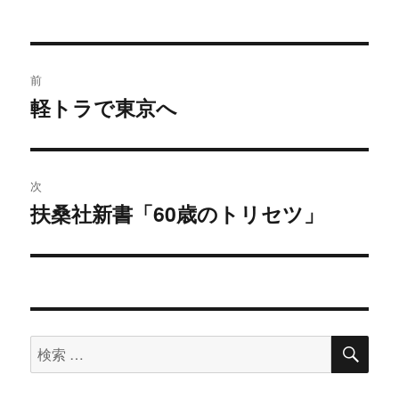
投
前
稿
軽トラで東京へ
過
去
ナ
の
ビ
投
次
稿:
ゲ
扶桑社新書「60歳のトリセツ」
次
の
ー
投
シ
稿:
ョ
検
検
索
ン
索
対