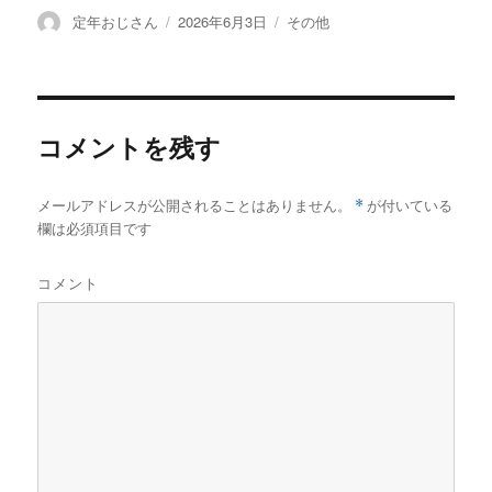
投
定年おじさん
投
2026年6月3日
カ
その他
稿
稿
テ
者
日:
ゴ
リ
ー
コメントを残す
メールアドレスが公開されることはありません。
*
が付いている
欄は必須項目です
コメント