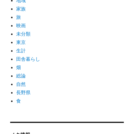
地域
家族
旅
映画
未分類
東京
生計
田舎暮らし
畑
総論
自然
長野県
食