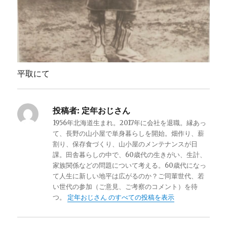
平取にて
投稿者:
定年おじさん
1956年北海道生まれ。2017年に会社を退職。縁あっ
て、長野の山小屋で単身暮らしを開始。畑作り、薪
割り、保存食づくり、山小屋のメンテナンスが日
課。田舎暮らしの中で、60歳代の生きがい、生計、
家族関係などの問題について考える。60歳代になっ
て人生に新しい地平は広がるのか？ご同輩世代、若
い世代の参加（ご意見、ご考察のコメント）を待
つ。
定年おじさん のすべての投稿を表示