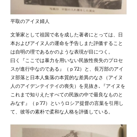
平取のアイヌ婦人
文筆家として祖国で名を成した著者にとっては、日
本およびアイヌ人の運命を予告しまた評価すること
は自明の理であるかのような表現が目につく。
曰く『ここでは暴力を用いない民族性喪失のプロセ
スが進行中なのである』（ｐ72）と、長万部のアイ
ヌ部落と日本人集落の本質的な差異のなさ（アイヌ
人のアイデンテイテイの喪失）を見抜き､『アイヌを
これまで知りえたすべての民族の中で最良なものと
みなす』（ｐ77）というロシア提督の言葉を引用し
て、彼等の素朴で柔和な人格を評価している。